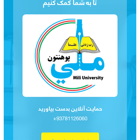
تا به شما کمک کنیم
حمایت آنلاین بدست بیاورید
+93781126060