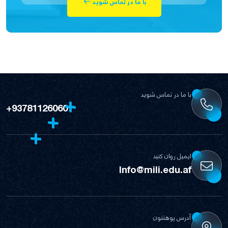
با ما در تماس شوید
با ما در تماس شوید
+93781126060
ایمیل روان کنید
Info@mili.edu.af
آدرس پوهنتون