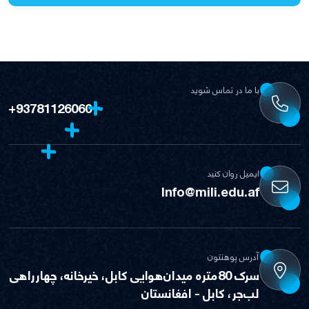
با ما در تماس شوید
+93781126060
ایمیل روان کنید
Info@mili.edu.af
آدرس پوهنتون
سرک 80متره میدان‌هوایی کابل، خیرخانه، چهارراهی
لب‌جر، کابل - افغانستان