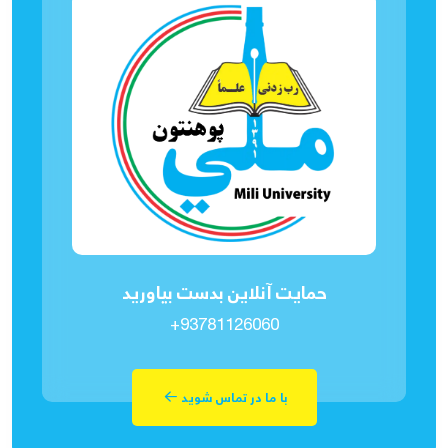
حمایت آنلاین بدست بیاورید
+93781126060
با ما در تماس شوید