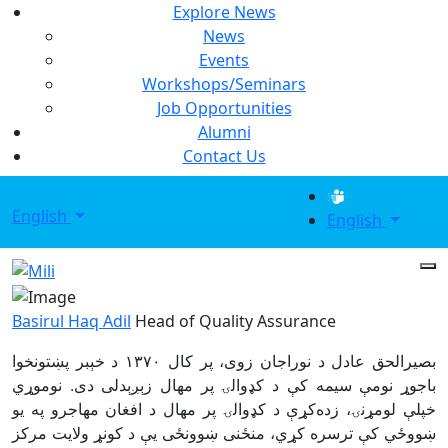
Explore News
News
Events
Workshops/Seminars
Job Opportunities
Alumni
Contact Us
English
English
Basirul Haq Adil
Head of Quality Assurance
د خېبر پښتونخوا
۱۳۷۰
بصيرالحق عادل د نوراجان زوی، پر کال
باجوړ نومې سيمه کې د کډوالۍ پر مهال زېږېدلی دی. نوموړي
خپلې لومړنۍ، زده‌کړې د کډوالۍ پر مهال د افغان مهاجرو په يو
ښووځي کې ترسره کړي، منځنی ښوونځی يې د کونړ ولايت مرکز