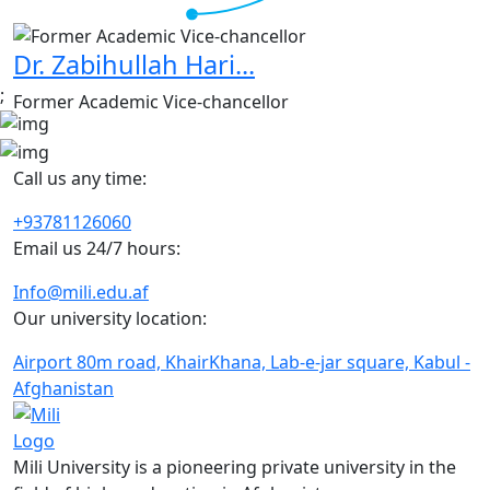
Dr. Zabihullah Hari...
;
Former Academic Vice-chancellor
Call us any time:
+93781126060
Email us 24/7 hours:
Info@mili.edu.af
Our university location:
Airport 80m road, KhairKhana, Lab-e-jar square, Kabul -
Afghanistan
Mili University is a pioneering private university in the