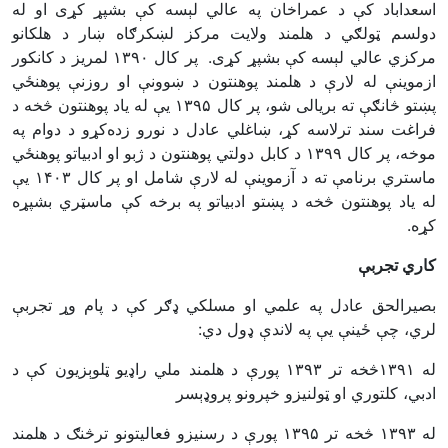
اسعداباد کې د عمراخان په عالي لېسه کې بشپړ کړی او له
دولسم ټولګي د هلمند ولايت مرکز لښکرګاه ښار د هلکانو
لمريز د کانکور
۱۳۹۰
مرکزي عالي لېسه کې بشپړ کړی. پر کال
ازموینې له لارې د هلمند پوهنتون د ښوونې او روزنې پوهنځي
يې له ياد پوهنتون څخه د
۱۳۹۵
پښتو څانګې ته بریالی شو، پر کال
فراغت سند ترلاسه کړ، ښاغلي عادل د نورو زده‌کړو د دوام په
د کابل دولتي پوهنتون د ژبو او ادبياتو پوهنځي
۱۳۹۹
موخه، پر کال
یې
۱۴۰۳
ماستري برنامې ته د آزموينې له لارې شامل او پر کال
له یاد پوهنتون څخه د پښتو ادبياتو په برخه کې ماسټري بشپړه
.
کړه
کاري تجربې
بصيرالحق عادل په علمي او مسلکي ډګر کې د پام وړ تجربې
:
لري، چې ځينې يې په لاندې ډول دي
پورې د هلمند ملي راډيو ټلوېزيون کې د
۱۳۹۳
څخه تر
۱۳۹۱
له
ادبي، کلتوري او ټولنيزو خپرونو پروډېسر
پورې د رسنيزو فعاليتونو ترڅنګ د هلمند
۱۳۹۵
څخه تر
۱۳۹۳
له