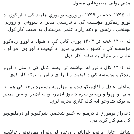
.
مدني ټولنې مطبوعاتي مسؤل
تر وروستيو پورې هلمند کې د اراکوزيا د
۱۳۹۹
څخه تر
۱۳۹۵
له
لوړو زده‌کړو مؤسسه کې د تدريسي مدير، د ښوونې او روزنې
.
پوهنځي د رئيس او دغه راز د علمي مرستيال په صفت کار کول
پورې کابل کې د هېواد د لوړو زده‌کړو
۱۴۰۳
څخه تر
۱۴۰۰
له
مؤسسه کې د کمېټو د همغږۍ مدير، د کيفيت د لوړاوي امر او د
.
علمي مرستيال په صفت کار کول
کال د ثور له مياشت تر اوسه کابل کې د ملي د لوړو
۱۴۰۴
له
.
زده‌کړو مؤسسه کې د کيفيت د لوړاوي د امر په توګه کار کوي
ښاغلي عادل د اکاډميکو دندو پر مهال په رسنيزه برخه کې هم له
ملي او نړيوالو رسنيو سره د نيوز ايډيټر، وېب ايډيټر او متن ايډيټر
.
په توګه شاوخوا اته کاله کاري تجربه لري
دغه‌راز نوموړي د درملو په ځينو شخصي شرکتونو او درملتونونو
.
کې هم کار کړی دی
ښاغلي عادل د نويو ځوانانو د وړتياو لوړولو او مهارتونو د ترلاسه