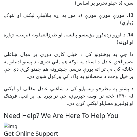
سره (د خپلو تجربو پر اساس)
مورې مورې مورې (د مور په اړه بېلابېلې ليکنې او لنډکۍ
.
13
ژباړې)
د لوړو زده‌کړو مؤسسو پاليسۍ او طرزالعملونه (ترتيب، ژباړه
.
14
او اوډنه)
دا چې په پوهنتونو کې د خپلې کاري دورې پر مهال ښاغلی
بصيرالحق عادل د استاد په توګه هم پاتې شوی، د پښتو ادبياتو په
څانګه کې يې تر اته پورې درسي چېپټرونه هم چمتو کړي دي چې
.
پر خپل وخت د محصلانو په واک کې ورکول شوي دي
د پښتو په مطرحو وېب‌پاڼو کې د ښاغلي عادل مقالې او ليکنې
څخه تر اوسه خپريږي، چې تر ډېره يې پر ادب، فرهنګ
۱۳۹۰
له
.
او ټولنيزو مسايلو ليکنې کړي دي
Need Help? We Are Here To Help You
Get Online Support