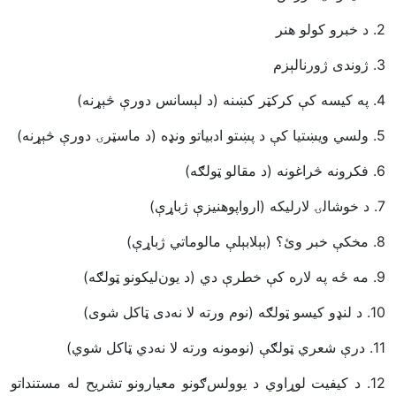
د خبرو کولو هنر
.
2
ژوندی ژورنالېزم
.
3
په کيسه کې کرکټر کښنه (د لېسانس دورې څېړنه)
.
4
ولسي ويښتيا کې د پښتو ادبياتو ونډه (د ماسټرۍ دورې څېړنه)
.
5
فکرونه څراغونه (د مقالو ټولګه)
.
6
د خوشالۍ لار‌ليکه (ارواپوهنيزې ژباړې)
.
7
مخکې خبر وئ؟ (بېلابېلې مالوماتي ژباړې)
.
8
مه ځه په لاره کې خطرې دي (د يون‌ليکونو ټولګه)
.
9
د لنډو کيسو ټولګه (نوم ورته لا نه‌دی ټاکل شوی)
.
10
درې شعري ټولګې (نومونه ورته لا نه‌دي ټاکل شوي)
.
11
د کيفيت لوړاوي د يوولس‌ګونو معيارونو تشريح له مستنداتو
.
12