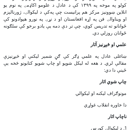
کې د عادل د علومو اکاډمۍ په نوم يو
۱۳۹۹
کولو په موخه په
انلاين ښوونيز مرکز هم پرانيست چې په‌کې د ليکوالۍ، ژورنالېزم
او ويناوالۍ فن په اړه افغانستان او د نړۍ په نورو هېوادونو کې
ځوانانو ته تدريس کوي، چې تر دې دمه يې يادو برخو کې سلګونه
.
ځوانان روزلي دي
علمي او څېړنیز آثار
ښاغلی عادل په علمي ډګر کې ګڼ شمېر لیکنې او څېړنیزې
مقالې لري. د هغه له لیکل شويو او چاپ شويو کتابونو څخه يې
:
ځینې دا دي
چاپ شوي اثار
مونوګراف ليکنه او ليکوالي
دا خاوره انقلاب غواړي
ناچاپ اثار
د ليکوالۍ کورس
.
1