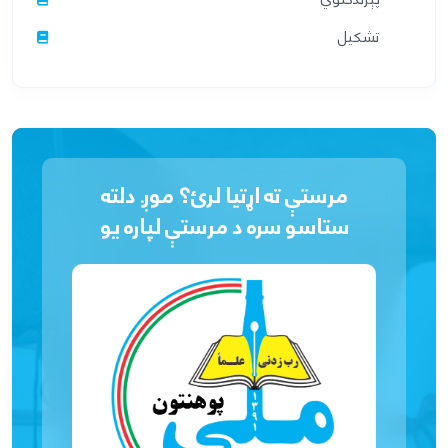
پېژندګلوي
تشکیل
مرستې ته اړتیا لرئ؟ موږ دلته
ستاسو سره د مرستې لپاره یو