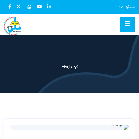
پښتو
کورپاڼه