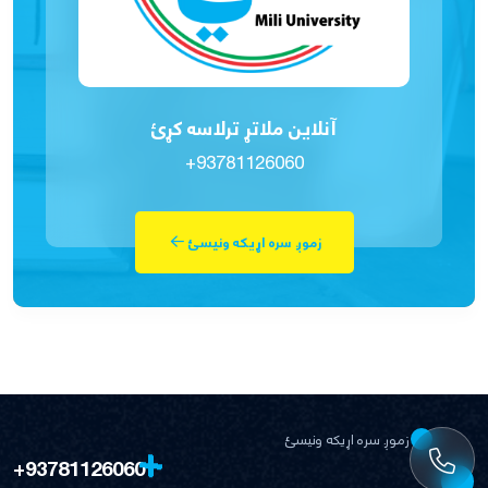
آنلاین ملاتړ ترلاسه کړئ
+93781126060
زموږ سره اړیکه ونیسئ
زموږ سره اړیکه ونیسئ
+93781126060