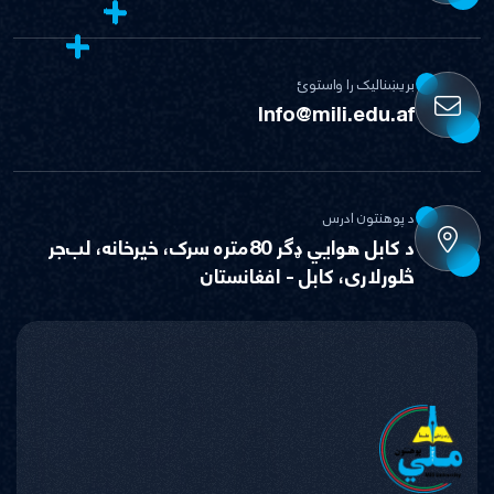
بریښنالیک را واستوئ
Info@mili.edu.af
د پوهنتون ادرس
د کابل هوايي ډګر 80متره سرک، خيرخانه، لب‌جر
څلورلاری، کابل - افغانستان