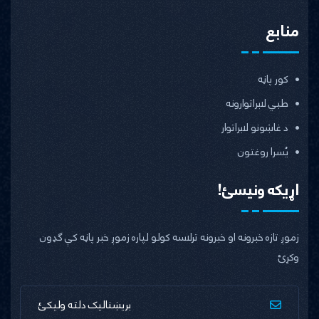
منابع
کور پاڼه
طبي لابراتوارونه
د غاښونو لابراتوار
یُسرا روغتون
اړیکه ونیسئ!
زموږ تازه خبرونه او خبرونه ترلاسه کولو لپاره زموږ خبر پاڼه کې ګډون
وکړئ