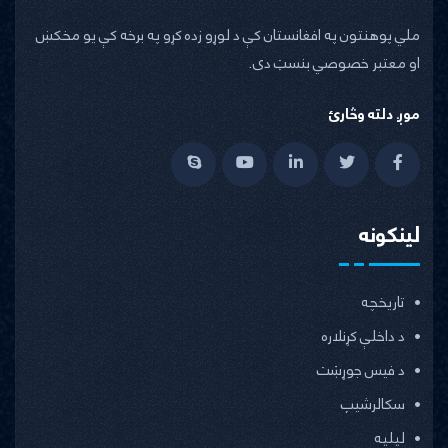
ملي پوهنتون په افغانستان کې د لوړو زده کړو په برخه کې یو مخکښ
او معتبر خصوصي بنسټ دی.
موږ دلته وڅارئ
لینکونه
تاریخچه
د داخلې کړنلاره
د فیس جوړښت
سکالرشیپ
ليليه