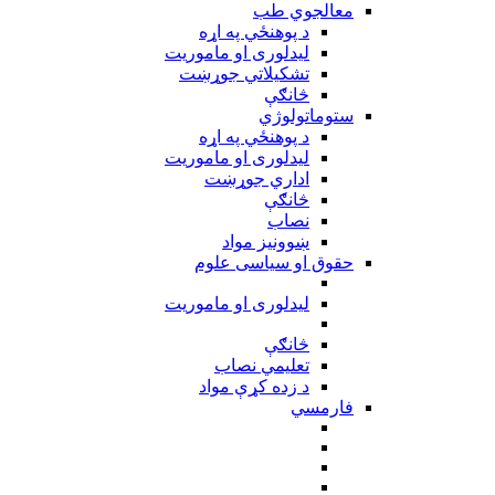
معالجوي طب
د پوهنځي په اړه
ليدلوری او ماموريت
تشکیلاتي جوړښت
څانګې
ستوماتولوژي
د پوهنځي په اړه
ليدلوری او ماموريت
اداري جوړښت
څانګې
نصاب
ښوونيز مواد
حقوق او سیاسی علوم
ليدلوری او ماموريت
څانګې
تعلیمي نصاب
د زده کړې مواد
فارمسي