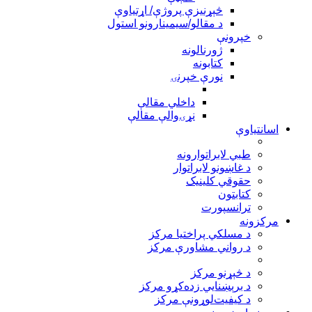
څېړنيزې پروژې/ اړتياوې
د مقالو/سیمینارونو استول
خپرونې
ژورنالونه
کتابونه
نورې خپرنۍ
داخلي مقالې
نړۍوالې مقالې
اسانتیاوې
طبي لابراتوارونه
د غاښونو لابراتوار
حقوقي کلينيک
کتابتون
ترانسپورت
مرکزونه
د مسلکي پراختيا مرکز
د رواني مشاورې مرکز
د څېړنو مرکز
د برېښنايي زده‌کړو مرکز
د کيفيت‌لوړونې مرکز