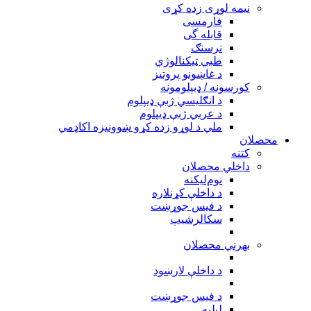
نیمه لوړی زده کړی
فارمسی
قابله گی
نرسنګ
طبي ټیکنالوژي
د غاښونو پروتیز
کورسونه / ډیپلومونه
د انګلیسي ژبې ډیپلوم
د عربي ژبې ډیپلوم
ملي د لوړو زده کړو ښوونیزه اکاډمي
محصلان
کتنه
داخلي محصلان
نوم‌ليکنه
د داخلې کړنلاره
د فیس جوړښت
سکالرشیپ
بهرني محصلان
د داخلې لارښود
د فیس جوړښت
ليليه