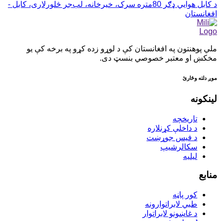
د کابل هوايي ډګر 80متره سرک، خيرخانه، لب‌جر څلورلاری، کابل -
افغانستان
ملي پوهنتون په افغانستان کې د لوړو زده کړو په برخه کې یو
مخکښ او معتبر خصوصي بنسټ دی.
موږ دلته وڅارئ
لینکونه
تاریخچه
د داخلې کړنلاره
د فیس جوړښت
سکالرشیپ
ليليه
منابع
کور پاڼه
طبي لابراتوارونه
د غاښونو لابراتوار