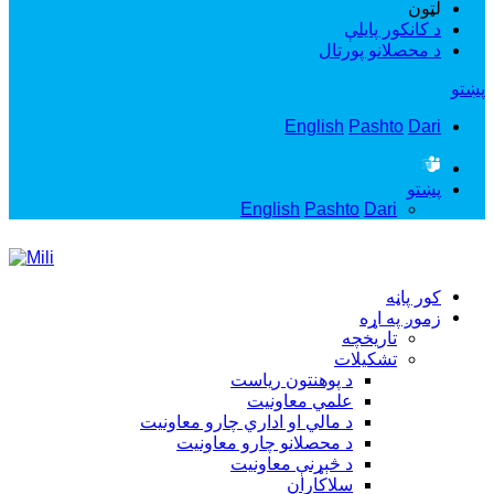
لټون
د کانکور پایلې
د محصلانو پورتال
پښتو
English
Pashto
Dari
پښتو
English
Pashto
Dari
کور پاڼه
زموږ په اړه
تاریخچه
تشکيلات
د پوهنتون رياست
علمي معاونيت
د مالي او اداري چارو معاونيت
د محصلانو چارو معاونيت
د څېړنې معاونيت
سلاکاران