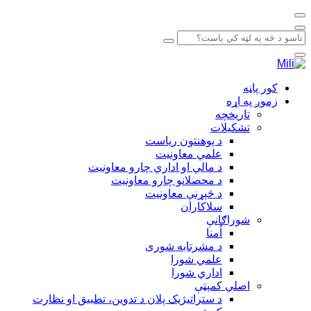
کور پاڼه
زموږ په اړه
تاریخچه
تشکيلات
د پوهنتون رياست
علمي معاونيت
د مالي او اداري چارو معاونيت
د محصلانو چارو معاونيت
د څېړنې معاونيت
سلاکاران
شوراګانې
اُمنا
د مشرتابه شوری
علمي شورا
اداري شورا
اصلي کمېټې
د ستراتيژيک پلان د تدوين، تطبيق او نظارت