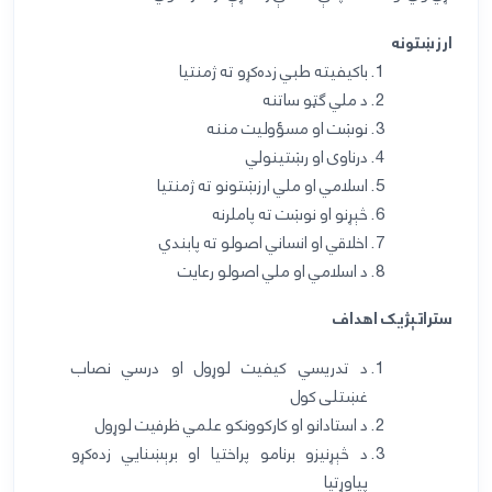
ارزښتونه
باکیفیته طبي زده‌کړو ته ژمنتیا
د ملي ګټو ساتنه
نوښت او مسؤولیت مننه
درناوی او رښتینولي
اسلامي او ملي ارزښتونو ته ژمنتیا
څېړن
و
او نوښت ته پاملرنه
اخلاقي او انساني اصولو ته
پابندي
د اسلامي او ملي اصولو
رعايت
ستراتېژيک اهداف
د تدریسي کیفیت لوړول او درسي نصاب
غښتلی کول
د استادانو او کارکوونکو علمي ظرفیت لوړول
د څېړنیزو برنامو پراختیا او
برېښنايي
زده‌کړو
پیاوړتیا