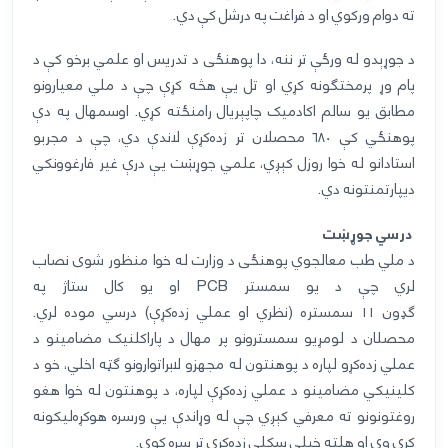
ته دوام ورکوي او د فراغت په درشل کې دي.
د جوړېدو له ورځې تر ننه، دا پوهنځی د تدریس او علمي برخو کې
د
پام وړ
پرمختګونه کړي او تل یې هڅه کړې چې د ملي معیارونو
مطابق یو سالم اکادمیک چاپېریال رامنځته کړي. اوسمهال په دې
پوهنځي کې
۶۸۰
محصلان
تر زده‌کړې لاندې دي، چې د مجربو
استادانو
له خوا روزل کېږي، علمي جوړښت یې درې غیر فارغوونکي
دیپارتمنتونه دي.
درسي جوړښت
د ملي طب معالجوي پوهنځی د وزارت له خوا منظور شوی نصاب
لري چې
د يو سمستر
PCB
او يو کال ستاژ په
ګډون
۱۱
سمستر
ه
(
نظري
او عملي
زده‌کړې
(
درسي موده
لري.
محصل
ا
ن د لومړیو سمسترونو پر مهال د پاراکلنیک مضامینو د
عملي زده‌کړو لپاره د پوهنتون له مجهزو لابراتوارونو ګټه اخلي، خو د
کلینیکي مضامینو د عملي زده‌کړې لپاره، د پوهنتون له خوا هغو
روغتونونو ته معرفي کېږي چې له وړاندې یې ورسره هوکړه‌لیکونه
کړي وي او هلته خپلې سکلې زده‌کړې تر سره کوي
.