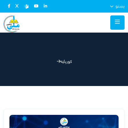
پښتو
کورپاڼه