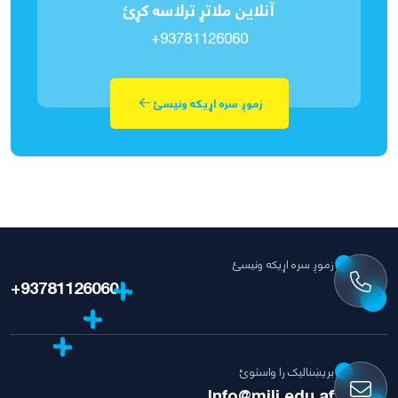
آنلاین ملاتړ ترلاسه کړئ
+93781126060
زموږ سره اړیکه ونیسئ
زموږ سره اړیکه ونیسئ
+93781126060
بریښنالیک را واستوئ
Info@mili.edu.af