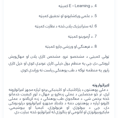
4.
د
E – Learning
کمېټه
5.
د علمي ورکشاپونو او تحقیق کمېټه
6.
له ستراتیژیک پلان څخه د نظارت کمېټه
7.
د آزموينو کمېټه
8.
د فرهنګي او ورزشي چارو کمېټه
ټولې کمیټي د
مشخصو غړو
،
مشخص کاري پلان او مهال‌وېش
لرونکی دی چې په منظم ډول خپلې کاري غونډې کوي او خپل کاري
راپور په منظمه توګه د طب پوهنځي ریاست ته وړاندې کوي.
لابراتوارونه
د ملي پوهنتون
د پاراکلنیک او کلینیکي برخو لپاره مجهز لابراتوارونه
لري، تر څو محصلین د عملي زده‌کړو پر مهال د لوړ کیفیت خدماتو
څخه برخمن شي،
د
معالجوي
طب پوهنځي د
زده کړیالانو د
عملی
کارونو
لپاره
د
پوهنتون دننه د جلاجلا
مجهز
و
لابراتوارونو درلودونکی
د
ی،
چې
د
بیولوژي
او
فزیولوژي، کېميا
او
بيوشيمي
،
مایکروبیولوژ
ي
او اناتو
مي او
پتالوژ
ي له
لابراتوارنو څخه عبارت دي.