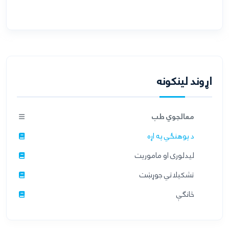
اړوند لینکونه
معالجوي طب
د پوهنځي په اړه
ليدلوری او ماموريت
تشکیلاتي جوړښت
څانګې