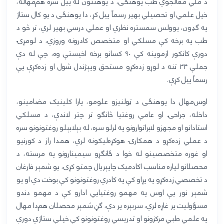
د ملي معالجوي طب پوهنځی، د پوهنتون له پیل سره هم
مهاله،
خپل علمي او تحصیلي بهیر رسماً پیل کړ
،
دا پوهنځی
د يو کال ستاژ
په ګډون، يوولس سمستره
نظري او عملي
درسي بهير لري
، تر څو د
طب په برخه کې مسلکي او متخصص کادرونه وروزي
،
د لومړۍ
دورې کانکور ازموینه کې
۹۰
کسانو برخه اخیستې وه، چې له دې
جملې
۳۴
تنه د لوړو زده‌کړو مستحق وپېژندل شول او زده‌کړې یې
رسماً پیل کړې
.
اوس
مهال دا پوهنځی د ټولنیزو علومو، پارا کلینیک مضامینو،
داخله، جراحۍ او عامې روغتیا څانګو تر چتر لاندې،
د
مسلکي
استادانو
او
مجهزو لابراتوارونو
په لرلو سره،
له
بېلابېلو روغتونونو سره
د عملي زده‌کړو د همکارۍ هوکړه‌لیکون
ه لري، همدا راز
د کورنیو
او
غوره
متخصصینو له خوا د ځانګړو سیمینارونو په مرسته، د
محصل
ا
نو لپاره مناسب اکادمیک چاپېریال چمتو کړی
،
یو شمېر فارغان
د تخصصي زده‌کړو په
پړاو
کې په کادري روغتونونو کې
بوخت
دي او یو
شمېر نور یې اوس په مهمو
روغتيايي
ادارو کې د مهمو دندو
مسؤولیت پر غاړه لري
، سربېره
پر دې، ګڼ شمېر محصل
ا
ن هم‌دا مهال
په علمي طبي مرکزونو او تدریسي روغتونونو کې خپل
ې
ستاژي دورې