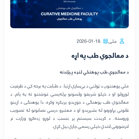
ملی
2026-01-18
د معالجوي طب په اړه
د معالج
و
ې طب پوهنځي لنډه پېژندنه
ملي پوهنتون
د ټولنې د بې‌سارې اړتیا، د طبابت په برخه کې د ظرفیت
لوړولو او د خپلو شریفو
ولسونو
پرله‌پسې غوښتنو ته په پام، د
معالجوي طب پوهنځي د جوړېدو پریکړه وکړ
ه،
دا پوهنځی د اړینو
قانوني
پړاوونو
له بشپړېدو او د معتبرو درسي نصابونو له تصویب
وروسته، د کریدت سیستم پر بنسټ د لوړو زده‌کړو وزارت تر
لارښوونې لاندې خپل
ې رسمي چارې
پیل کړ
ې.