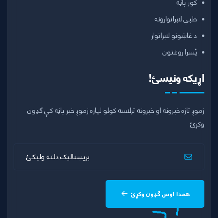
کور پاڼه
طبي لابراتوارونه
د غاښونو لابراتوار
یُسرا روغتون
اړیکه ونیسئ!
زموږ تازه خبرونه او خبرونه ترلاسه کولو لپاره زموږ خبر پاڼه کې ګډون
وکړئ
همدا اوس ګډون وکړئ