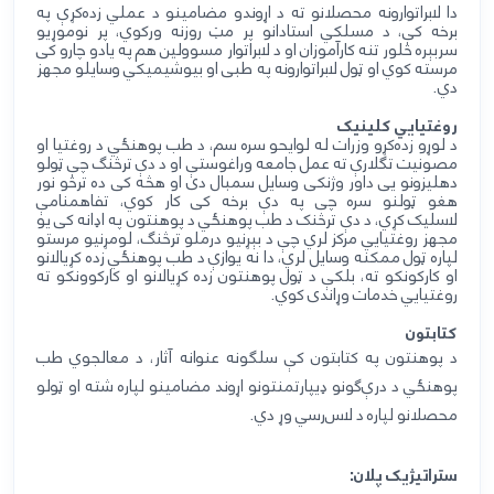
دا لابراتوارونه
محصلانو ته د اړوند
و
مضامینو
د
عمل
ي
زده‌کړ
ې
په
برخه کې، د
مسلک
ي
استادانو پر مټ روزنه ورکوي،
پر نوموړيو
سربېره
څلور تنه کارآموزان
او د لابراتوار مسوولين
هم په یادو چارو کی
مرسته کو
ي او
ټول لابراتوارونه په طبی او بیوشیمیکي وسایلو مجهز
د
ي.
روغتيايي کلينيک
د
لوړو زده
کړو وزرات له لوايحو سره سم،
د
طب پوهنځ
ي
د روغتیا او
مصونیت
تګلارې
ته عمل جامعه وراغوست
ې
او د
د
ې
ترڅنګ چې
ټولو
دهلیزونو یی داور وژنکی وسایل سمبال دی او هڅه کی ده ترڅو نور
هغو ټولنو سره چی
په دې
برخه کی کار کو
ي،
تفاهمنام
ې
لاسليک
کړ
ي،
د
د
ې
ترڅنک د
طب پوهنځي
د پوهنتون
په اډانه کی یو
مجهز روغتيايي م
رکز لر
ي
چ
ې
د
بېړنيو
درملو ترڅنګ
، لومړنيو مرستو
لپاره
ټول ممکنه وسایل لر
ي، دا
نه
يوازې
د
طب پوهنځي زده کړیالانو
او کارکونکو
ته
،
بلکې د
ټول پوهنتون زده کړیالانو او کارکو
و
نکو ته
روغتیای
ي
خدمات وړاندی کو
ي.
کتابتون
د
پوهنتون
په کتابتون کې
سلګونه عنوانه
آثار،
د
معالجوي طب
پوهنځي د
در
ې‌ګونو
ډ
یپارتمنتونو
اړوند مضامینو لپاره
شته او ټولو
محصلانو لپاره د لاس‌رسي وړ دي.
ستراتیژیک پلان: