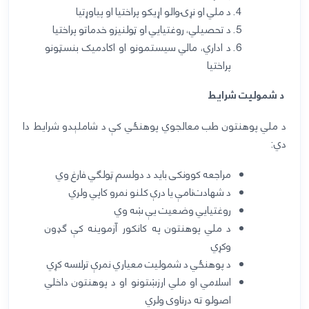
د ملي او نړ
ۍ
والو اړیکو پراختیا او پیاوړتیا
د
تحصیلي، روغتیايي او ټولنیزو خدماتو
پراختيا
د اداري، مالي سیستمونو او اکادمیک بنسټونو
پراختیا
د شمولیت شرایط
د ملي پوهنتون طب معالجوي پوهنځي کې د شاملېدو شرایط دا
دي
:
مراجعه کوونکی باید د دولسم ټولګي فارغ وي
د شهادت‌نامې یا درې کلن
و نمرو
کاپي ولري
روغتيايي وضعيت يې ښه وي
د ملي پوهنتون
په
کانکور
آزموينه
کې ګډون
وکړي
د پوهنځي د شمولیت معیار
ي
نمرې ترلاسه کړي
اسلامي
او
ملي ارزښتونو او د پوهنتون داخلي
اصولو ته درناوی ولري