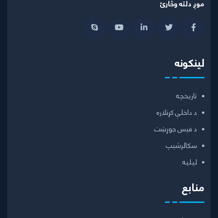
موږ دلته وڅارئ
لینکونه
تاریخچه
د داخلې کړنلاره
د فیس جوړښت
سکالرشیپ
ليليه
منابع