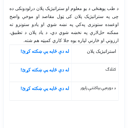
د طب پوهنځی د یو معلوم او ستراتیژيک پلان درلودونکی ده
چی په ستراتیژیک پلان کی ټول مقاصد او موخې واضح
اوعمده ستونزی په‌کې په نښه شوي او یادو ستونزو ته
ممکنه حل‌لارې په نخښه شوي دي، د یاد پلان د تطبیق،
ارزونې او څارنې لپاره يوه جلا کاري کمېټه هم شته.
استراتيژیک پلان
له دې ځایه يې ښکته کړئ!
کتلاګ
له دې ځایه يې ښکته کړئ!
د دوره‌يي بياکتنې راپور
له دې ځایه يې ښکته کړئ!