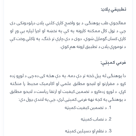
تطبيقي پلان:
معالجوي طب پوهنځی د یو واضح کاري کلني پلان درلودونکی دی
چې د ټول کال ممکنه کارونه په کې په نخښه او اجرا لپاره يې وړ او
کاري کسان ګومارل شوي، دوی د دې چارې تر څنګ، په ټاکلي وخت کې
د نوموړي پلان د تطبیق ازونه هم کوي.
فرعي کمېټې:
دا پوهنځی له پيل څخه تر دې دمه، په دې هڅه کی ده چی د لوړو زده
کړو د مقرارتو او لايحو مطابق علمي او اکاډمیک محیط را منځته
کړي. د لوړو زده‌کړو د تضمین کيفیت او ارتقا ریاست د لایحو مطابق
د پوهنځي
په کچه
نهه
فرعي
کمېټې
لري،
چې په لاندې ډول دي:
1.
د تضمین کیفيت کمېټه
2.
د نصاب کمېټه
3.
د نظم او دسپلین کمېټه