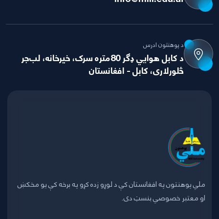
د پوهنتون ادرس
د کابل هوايي ډګر 80متره سرک، خيرخانه، لب‌جر
څلورلاری، کابل - افغانستان
ملي پوهنتون په افغانستان کې د لوړو زده کړو په برخه کې یو مخکښ
او معتبر خصوصي بنسټ دی.