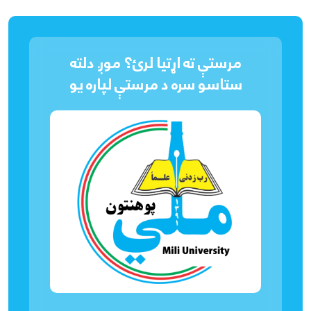
مرستې ته اړتیا لرئ؟ موږ دلته
ستاسو سره د مرستې لپاره یو