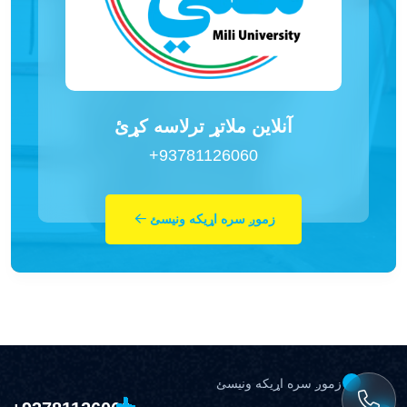
آنلاین ملاتړ ترلاسه کړئ
+93781126060
زموږ سره اړیکه ونیسئ
زموږ سره اړیکه ونیسئ