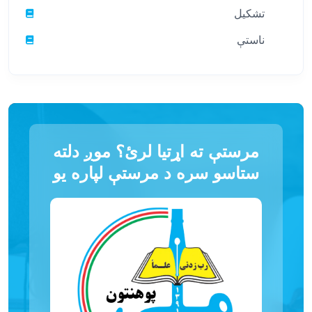
تشکیل
ناستې
مرستې ته اړتیا لرئ؟ موږ دلته
ستاسو سره د مرستې لپاره یو