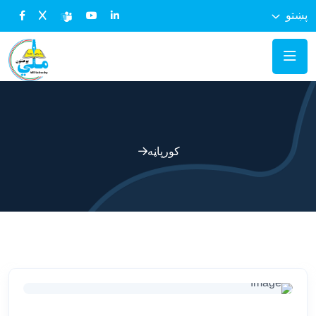
پښتو
کورپاڼه