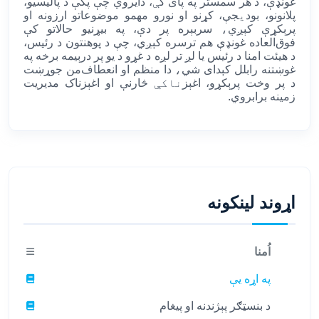
غونډې، د هر سمستر په پای ک
ې
، دایروي چې پکې د پالیسیو،
پلانونو، بود
ي
جې، کړنو او نورو مهمو موضوعاتو ارزونه او
پرېکړې کېږي
،
سربېره پر دې، په بیړنیو حالاتو کې
فوق‌العاده غونډې هم ترسره کېږي، چې د پوهنتون د رئیس،
د هیئت امنا د رئیس یا لږ تر لږه د غړو د یو پر درېیمه برخه په
غوښتنه رابلل کېدای شي
،
دا منظم او انعطاف‌من جوړښت
د پر وخت پرېکړو، اغېز
ناکې
څارنې او اغېزناک مدیریت
زمینه برابروي
.
اړوند لینکونه
اُمنا
په اړه يې
د بنسټګر پېژندنه او پيغام