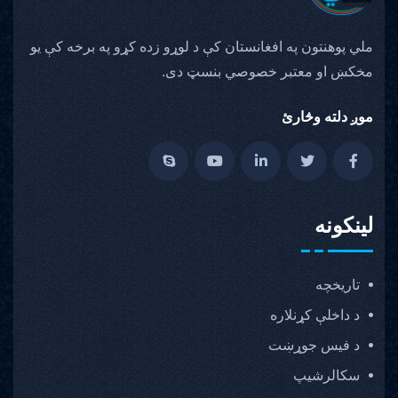
ملي پوهنتون په افغانستان کې د لوړو زده کړو په برخه کې یو
مخکښ او معتبر خصوصي بنسټ دی.
موږ دلته وڅارئ
لینکونه
تاریخچه
د داخلې کړنلاره
د فیس جوړښت
سکالرشیپ