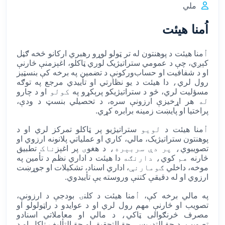
ملي
اُمنا هیئت
اُ
منا
هیئت د پوهنتون له تر ټولو لوړو رهبري ارکانو څخه ګڼل
کېږي، چې د عمومي ستراتیژیک لوري ټاکلو، اغېزمنې څارنې
او د شفافیت او حساب‌ورکونې د تضمین په برخه کې بنسټیز
رول لري
،
دا هیئت د یو نظارتي او تأییدي مرجع په توګه
مسؤلیت لري، څو د ستراتیژیکو پرېکړو په
کولو
او د چارو
له
هر اړخیزې ارزونې سره، د تحصیلي بنسټ د ودې،
پراختیا او پایښت زمینه برابره کړي
.
اُ
منا
هیئت د
لويو
ستراتیژیو پر ټاکلو تمرکز لري او د
پوهنتون ستراتیژیک، مالي، کاري او عملیاتي پلانونه ارزوي او
تصویبوي
، پر دې سربېره،
د هغو
ی
پر اغېز
ناک
تطبیق
څارنه
هم
کوي
، دارنګه
دا هیئت د اداري نظم د تأمین په
موخه، داخلي
ګومارنې
، اداري اسناد، تشکیلات او جوړښت
ارزوي او له دقیقې کتنې وروسته یې تأییدوي
.
په مالي برخه کې،
اُ
منا
هیئت د کلنۍ بودجې د ارزونې،
تصویب او څارنې مهم رول لري او د عوایدو د راټولولو او
مصرف څرنګوالی ټاکي
،
د مالي او معاملاتي اسنادو
تصویب، د حق‌التدریس، حق‌التحقیق او حق‌التألیف ټاکل او د