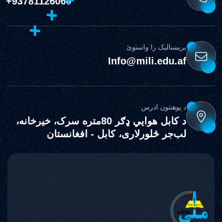
+93781126060
بریښنالیک را واستوئ
Info@mili.edu.af
د پوهنتون ادرس
د کابل هوايي ډګر 80متره سرک، خيرخانه،
لب‌جر څلورلاری، کابل - افغانستان