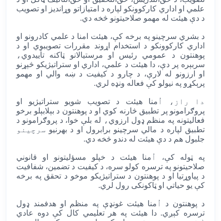
علمي او اداري کارکوونکو لپاره د امتیازاتو وړاندیز او تصویب
د دې هیئت له مهمو صلاحیتونو څخه دي
.
د بشري سرچینو په برخه کې، هیئت امنا د علمي کادرونو او
اداري کارکوونکو د استخدام اړوند مقررات تصویبوي او د
پوهنتون د عمومي رئیس او مرستیالانو ټاکنه تأییدوي
،
سربېره پر دې، دا هیئت د علمي، اداري او ستراتیژیکو څېړنو
او ارزونو له لارې، د چارو د کیفیت د ښه والي او مهمو
پرېکړو په نیولو کې فعاله ونډه لري
.
دا راز، اُ
منا
هیئت د تصویب شویو ستراتیژیو او
پروګرامونو پر تطبیق څارنه کوي او د پوهنتون د بېلابېلو برخو
فعالیتونه په منظم ډول ارزوي
،
له بلې خوا، د پروګرامونو د
تطبیق لپاره د مالي سرچینو برابرول او د بهرنیو
سرچينو
جلبول هم د دې هیئت له دندو څخه دي
.
په ټوله کې،
اُ
منا
هیئت د خپلو مسؤلیتونو او قانوني
صلاحیتونو په ترسره کولو سره، د کیفیت د تضمین، شفافیت
د پیاوړتیا او د پوهنتون د ستراتیژیکو موخو د تحقق په برخه
کې یو حیاتي او ټاکونکی رول لري
.
د پوهنتون د
اُ
منا
هیئت غونډې په منظم او هدفمند ډول
ترسره کېږي. دا هیئت په هر تعلیمي کال کې دوه عادي