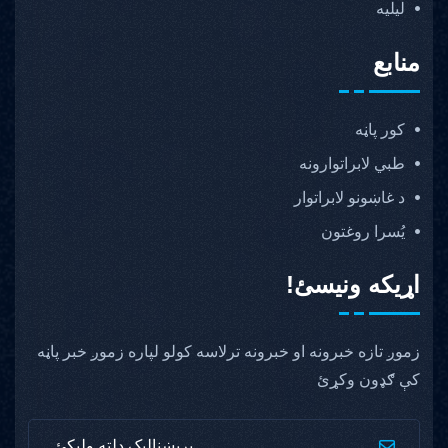
ليليه
منابع
کور پاڼه
طبي لابراتوارونه
د غاښونو لابراتوار
یُسرا روغتون
اړیکه ونیسئ!
زموږ تازه خبرونه او خبرونه ترلاسه کولو لپاره زموږ خبر پاڼه
کې ګډون وکړئ